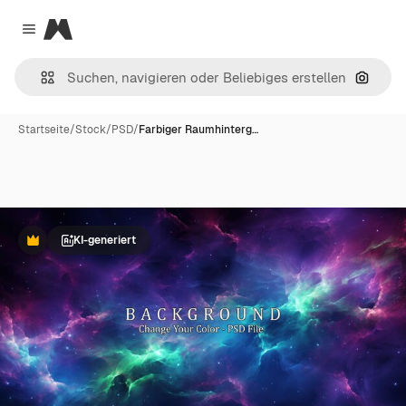
Magnific
Close menu
Nach B
Startseite
/
Stock
/
PSD
/
Farbiger Raumhinterg…
KI-generiert
Premium