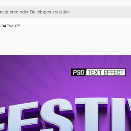
l 04 Text-Eff…
t