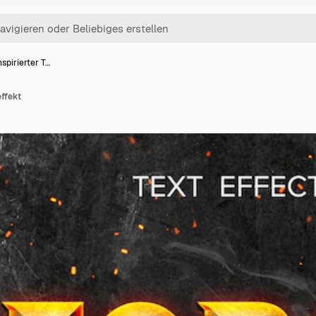
nspirierter T…
effekt