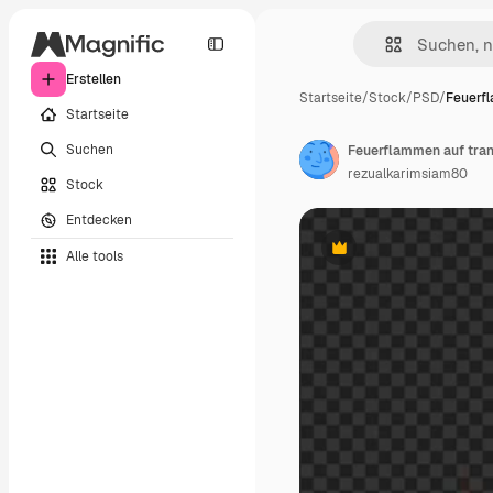
Erstellen
Startseite
/
Stock
/
PSD
/
Feuerf
Startseite
Suchen
Feuerflammen auf tra
rezualkarimsiam80
Stock
Entdecken
Alle tools
Premium