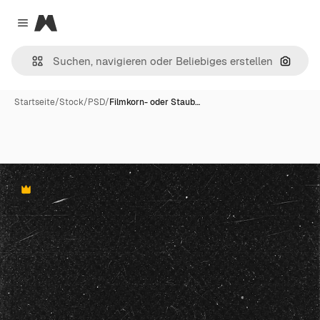
Magnific
Close menu
Nach B
Startseite
/
Stock
/
PSD
/
Filmkorn- oder Staub…
Premium