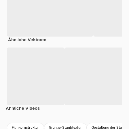
Ähnliche Vektoren
Ähnliche Videos
Premium
Premium
Premium
Premium
Filmkornstruktur
Grunge-Staubtextur
Gestaltung der Staubt