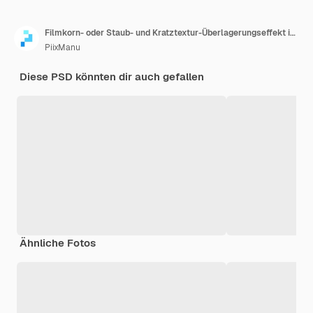
Filmkorn- oder Staub- und Kratztextur-Überlagerungseffekt isoliert auf durchsichtigem Hintergrund
PiixManu
Diese PSD könnten dir auch gefallen
Ähnliche Fotos