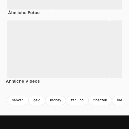
Ähnliche Fotos
Ähnliche Videos
Premium
Premium
Premium
Premium
banken
geld
money
zahlung
finanzen
bargel