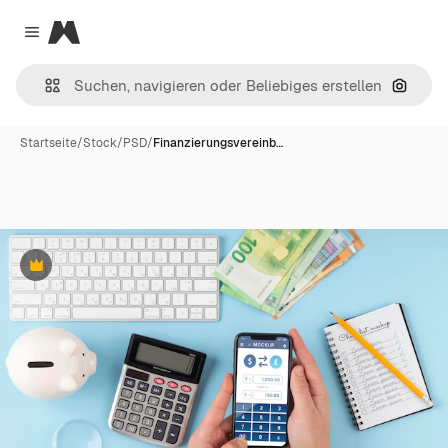
Magnific
Close menu
Nach B
Startseite
/
Stock
/
PSD
/
Finanzierungsvereinb…
Premium