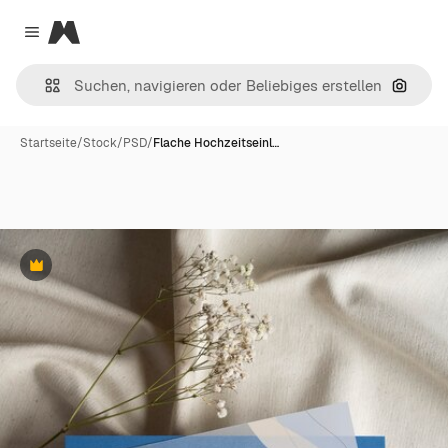
Magnific
Close menu
Nach B
Startseite
/
Stock
/
PSD
/
Flache Hochzeitseinl…
Premium