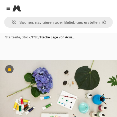
Magnific
Close menu
Nach B
Startseite
/
Stock
/
PSD
/
Flache Lage von Acua…
Premium