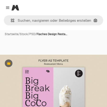
Magnific
Close menu
Nach B
Startseite
/
Stock
/
PSD
/
Flaches Design Resta…
Premium