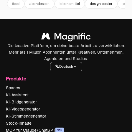
food
abendessen
lebensmittel
design poster
poste
Die kreative Plattform, um deine beste Arbeit zu verwirklichen.
Mehr als 1 Million Abonnenten unter Kreativen, Unternehmen,
Agenturen und Studios.
Deutsch
Produkte
Spaces
KI-Assistent
KI-Bildgenerator
KI-Videogenerator
KI-Stimmengenerator
Stock-Inhalte
MCP für Claude/ChatGPT
Neu