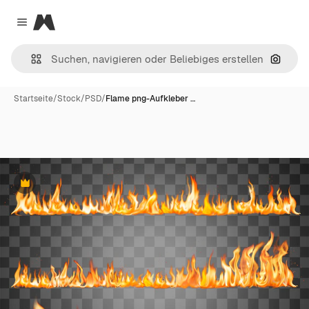
Magnific
Close menu
Nach B
Startseite
/
Stock
/
PSD
/
Flame png-Aufkleber …
Premium