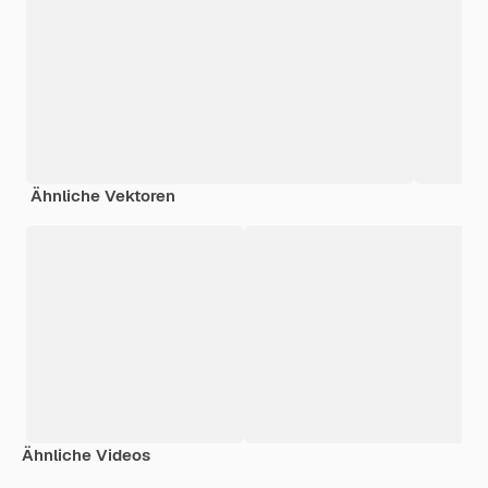
Ähnliche Vektoren
Ähnliche Videos
Premium
Premium
Generiert von KI
Premium
Premium
Generiert v