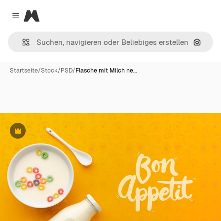
Magnific
Close menu
Nach B
Startseite
/
Stock
/
PSD
/
Flasche mit Milch ne…
Premium