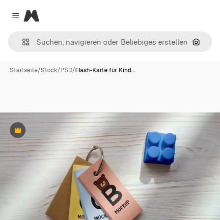
Magnific
Close menu
Nach B
Startseite
/
Stock
/
PSD
/
Flash-Karte für Kind…
Premium