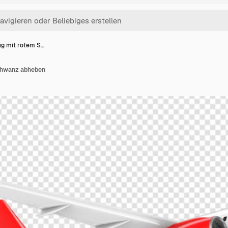
ug mit rotem S…
chwanz abheben