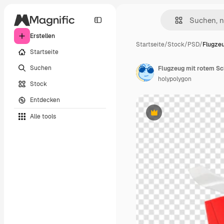
Erstellen
Startseite
/
Stock
/
PSD
/
Flugze
Startseite
Suchen
Flugzeug mit rotem S
holypolygon
Stock
Entdecken
Alle tools
Premium