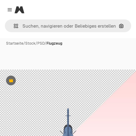
Magnific
Close menu
Nach B
Startseite
/
Stock
/
PSD
/
Flugzeug
Premium