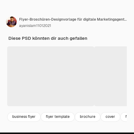
Flyer-Broschüren-Designvorlage für digitale Marketingagenturen für Firmenkunden
ayanislam11012021
Diese PSD könnten dir auch gefallen
business flyer
flyer template
brochure
cover
flyer