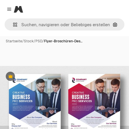
Magnific
Close menu
Nach B
Startseite
/
Stock
/
PSD
/
Flyer-Broschüren-Des…
Premium