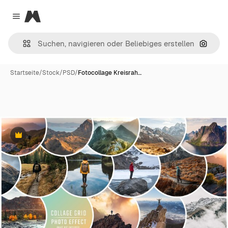
Magnific
Close menu
Nach B
Startseite
/
Stock
/
PSD
/
Fotocollage Kreisrah…
Premium