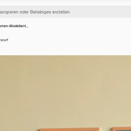
hmen-Modellent…
twurf