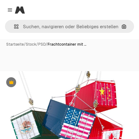
Magnific
Close menu
Nach B
Startseite
/
Stock
/
PSD
/
Frachtcontainer mit …
Premium