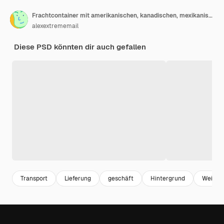
Frachtcontainer mit amerikanischen, kanadischen, mexikanischen und chinesischen Flaggen auf den Haken Der Handelskrieg der Vereinigten Staaten mit Kanada, Mexiko und China Konzept 3D-Rendering isoliert auf transparentem Hintergrund
alexextrememail
Diese PSD könnten dir auch gefallen
Transport
Lieferung
geschäft
Hintergrund
Weiß