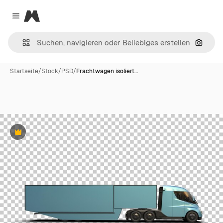
Magnific
Close menu
Nach B
Startseite
/
Stock
/
PSD
/
Frachtwagen isoliert…
Premium