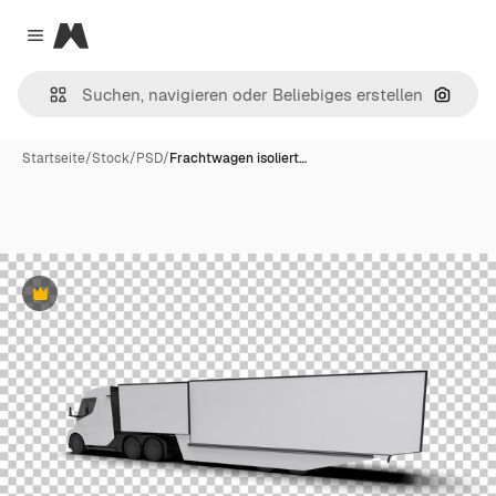
Magnific
Close menu
Nach B
Startseite
/
Stock
/
PSD
/
Frachtwagen isoliert…
Premium