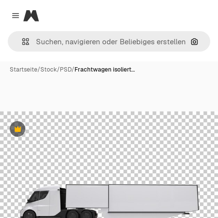
Magnific
Close menu
Nach B
Startseite
/
Stock
/
PSD
/
Frachtwagen isoliert…
Premium