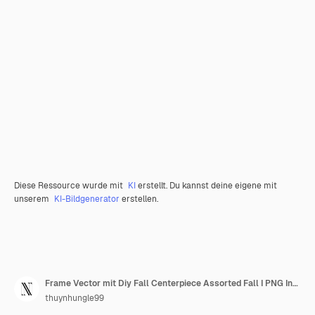
Diese Ressource wurde mit
KI
erstellt. Du kannst deine eigene mit
unserem
KI-Bildgenerator
erstellen.
Frame Vector mit Diy Fall Centerpiece Assorted Fall I PNG Inspirierte Thanksgiving Dekoration Design
thuynhungle99