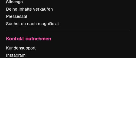
Slidesgo
Deine Inhalte verkaufen
Pressesaal
Suchst du nach magnific.ai
Kontakt aufnehmen
Kundensupport
Instagram
YouTube
LinkedIn
TikTok
Discord
X
Reddit
Copyright © 2010-
2026
Freepik Company S.L.U.
Alle Rechte vorbehalten
.