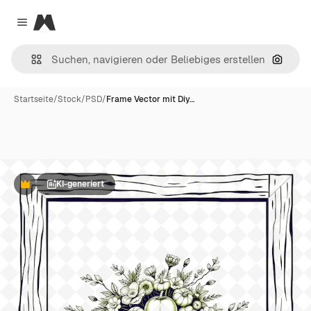
Magnific
Close menu
Nach B
Startseite
/
Stock
/
PSD
/
Frame Vector mit Diy…
KI-generiert
Premium