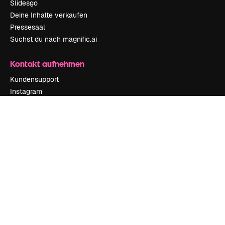
Slidesgo
Deine Inhalte verkaufen
Pressesaal
Suchst du nach magnific.ai
Kontakt aufnehmen
Kundensupport
Instagram
YouTube
LinkedIn
TikTok
Discord
X
Reddit
Copyright © 2010-
2026
Freepik Company S.L.U.
Alle Rechte vorbehalten
.