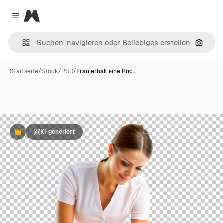
Magnific
Close menu
Nach B
Startseite
/
Stock
/
PSD
/
Frau erhält eine Rüc…
KI-generiert
Premium