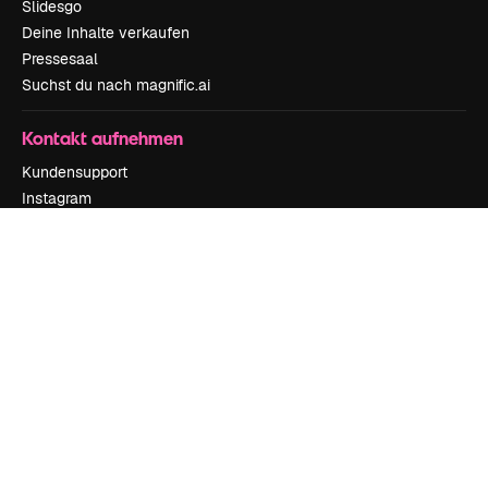
Slidesgo
Deine Inhalte verkaufen
Pressesaal
Suchst du nach magnific.ai
Kontakt aufnehmen
Kundensupport
Instagram
YouTube
LinkedIn
TikTok
Discord
X
Reddit
Copyright © 2010-
2026
Freepik Company S.L.U.
Alle Rechte vorbehalten
.