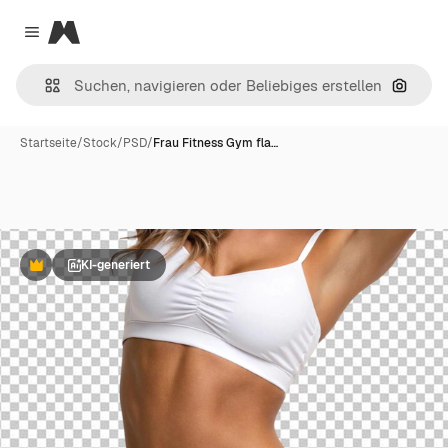
Magnific
Close menu
Nach B
Startseite
/
Stock
/
PSD
/
Frau Fitness Gym fla…
KI-generiert
Premium