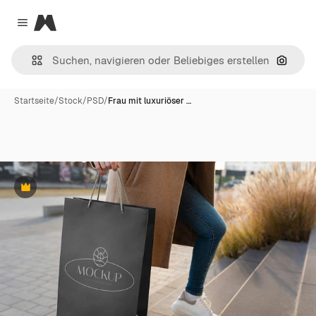
Magnific
Close menu
Nach B
Startseite
/
Stock
/
PSD
/
Frau mit luxuriöser …
Premium