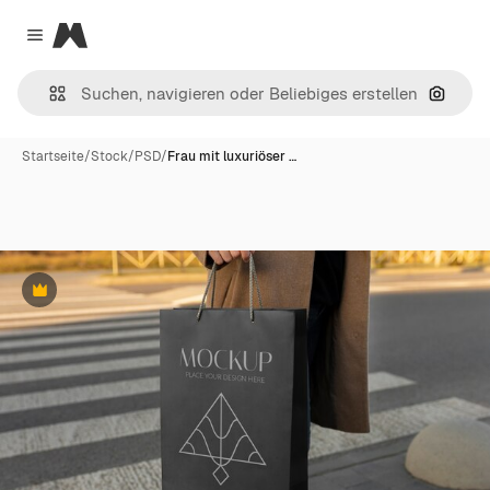
Magnific
Close menu
Nach B
Startseite
/
Stock
/
PSD
/
Frau mit luxuriöser …
Premium