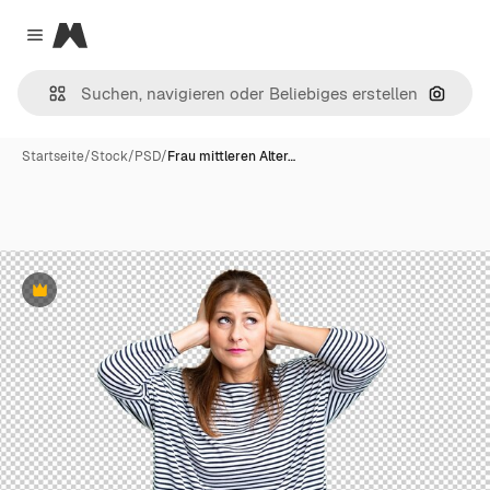
Magnific
Close menu
Nach B
Startseite
/
Stock
/
PSD
/
Frau mittleren Alter…
Premium