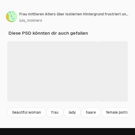
Frau mittleren Alters über isolierten Hintergrund frustriert und bedeckt die Ohren
luis_molinero
Diese PSD könnten dir auch gefallen
beautiful woman
frau
lady
haare
female portrait