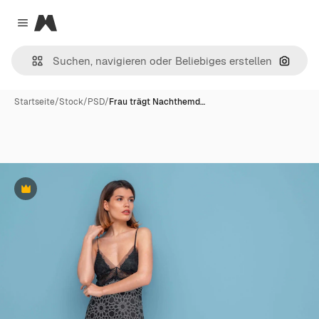
Magnific
Close menu
Nach B
Startseite
/
Stock
/
PSD
/
Frau trägt Nachthemd…
Premium