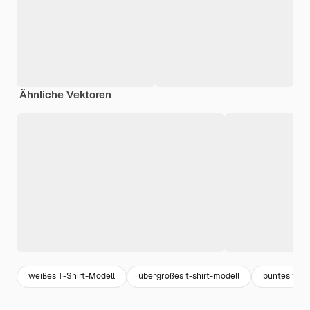
Ähnliche Vektoren
weißes T-Shirt-Modell
übergroßes t-shirt-modell
buntes t-sh