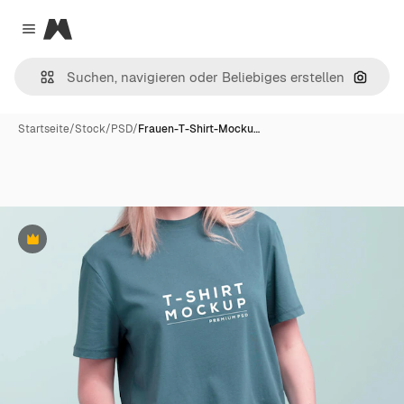
Magnific
Close menu
Nach B
Startseite
/
Stock
/
PSD
/
Frauen-T-Shirt-Mocku…
Premium