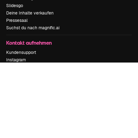
Slidesgo
Deine Inhalte verkaufen
Pressesaal
Suchst du nach magnific.ai
Kontakt aufnehmen
Kundensupport
Instagram
YouTube
LinkedIn
TikTok
Discord
X
Reddit
Copyright © 2010-
2026
Freepik Company S.L.U.
Alle Rechte vorbehalten
.