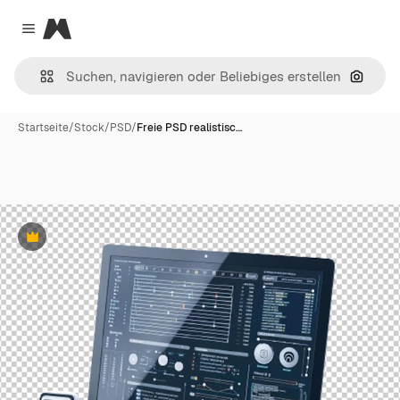
Magnific
Close menu
Nach B
Startseite
/
Stock
/
PSD
/
Freie PSD realistisc…
Premium