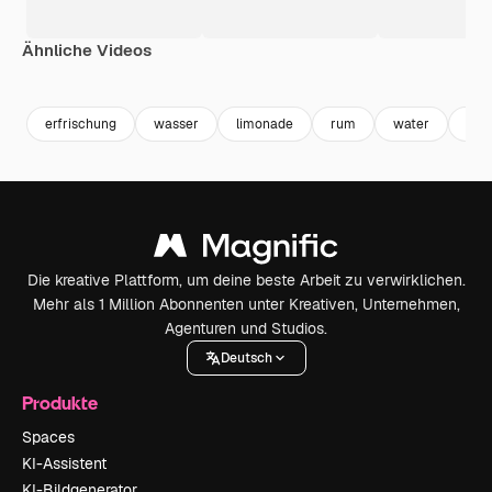
Ähnliche Videos
Premium
Premium
Premium
Premium
Generiert v
erfrischung
wasser
limonade
rum
water
liqu
Die kreative Plattform, um deine beste Arbeit zu verwirklichen.
Mehr als 1 Million Abonnenten unter Kreativen, Unternehmen,
Agenturen und Studios.
Deutsch
Produkte
Spaces
KI-Assistent
KI-Bildgenerator