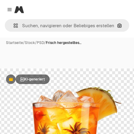
Magnific
Close menu
Nach B
Startseite
/
Stock
/
PSD
/
Frisch hergestelltes…
KI-generiert
Premium