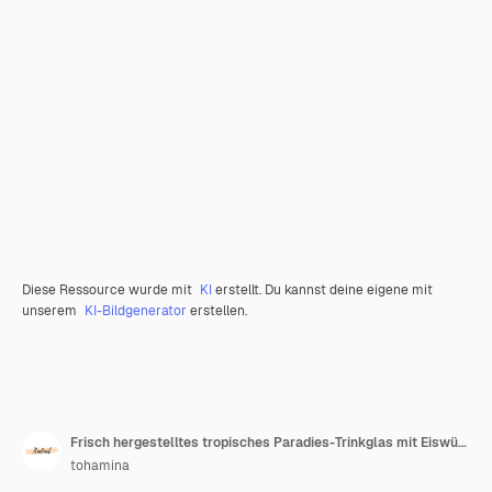
Diese Ressource wurde mit
KI
erstellt. Du kannst deine eigene mit
unserem
KI-Bildgenerator
erstellen.
Frisch hergestelltes tropisches Paradies-Trinkglas mit Eiswürfeln, die auf einem transparenten Hintergrund isoliert sind
tohamina