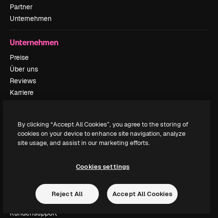
Partner
Unternehmen
Unternehmen
Preise
Über uns
Reviews
Karriere
Suchtrends
Blog
By clicking “Accept All Cookies”, you agree to the storing of
Veranstaltungen
cookies on your device to enhance site navigation, analyze
Slidesgo
site usage, and assist in our marketing efforts.
Deine Inhalte verkaufen
Pressesaal
Cookies settings
Suchst du nach magnific.ai
Reject All
Accept All Cookies
Kontakt aufnehmen
Kundensupport