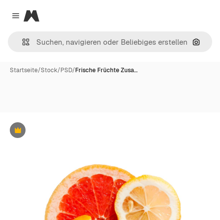
Magnific
Close menu
Nach B
Startseite
/
Stock
/
PSD
/
Frische Früchte Zusa…
Premium