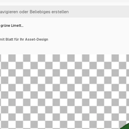
 grüne Limett…
mit Blatt für Ihr Asset-Design