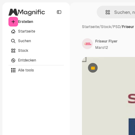
Erstellen
Startseite
/
Stock
/
PSD
/
Friseur
Startseite
Suchen
Friseur Flyer
Maro12
Stock
Entdecken
Alle tools
Premium