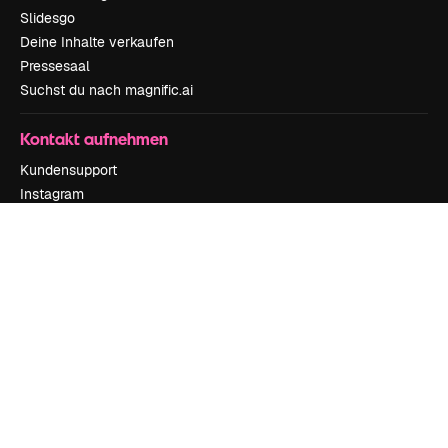
Slidesgo
Deine Inhalte verkaufen
Pressesaal
Suchst du nach magnific.ai
Kontakt aufnehmen
Kundensupport
Instagram
YouTube
LinkedIn
TikTok
Discord
X
Reddit
Copyright © 2010-
2026
Freepik Company S.L.U.
Alle Rechte vorbehalten
.