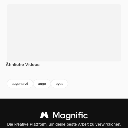
Ähnliche Videos
Premium
Premium
Generiert von KI
Premium
Premium
Generiert v
augenarzt
auge
eyes
Die kreative Plattform, um deine beste Arbeit zu verwirklichen.