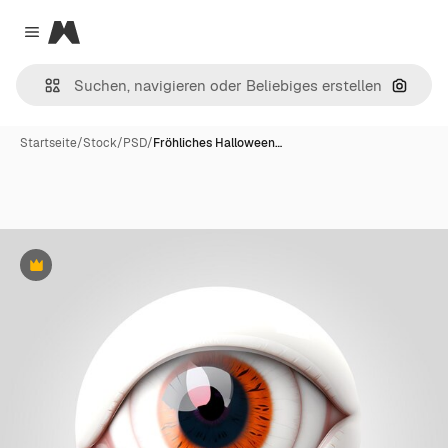
Magnific
Close menu
Nach B
Startseite
/
Stock
/
PSD
/
Fröhliches Halloween…
Premium