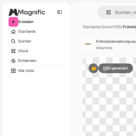
Erstellen
Startseite
/
Stock
/
PSD
/
Frühst
Startseite
Suchen
tohamina
Stock
Entdecken
KI-generiert
Alle tools
Premium