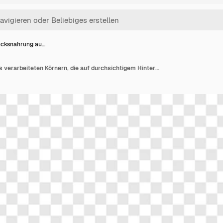
ücksnahrung au…
Frühstücksnahrung aus verarbeiteten Körnern, die auf durchsichtigem Hintergrund isoliert sind