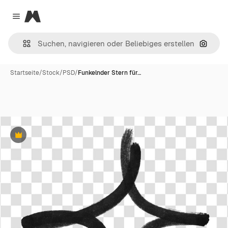
Magnific
Close menu
Nach B
Startseite
/
Stock
/
PSD
/
Funkelnder Stern für…
Premium