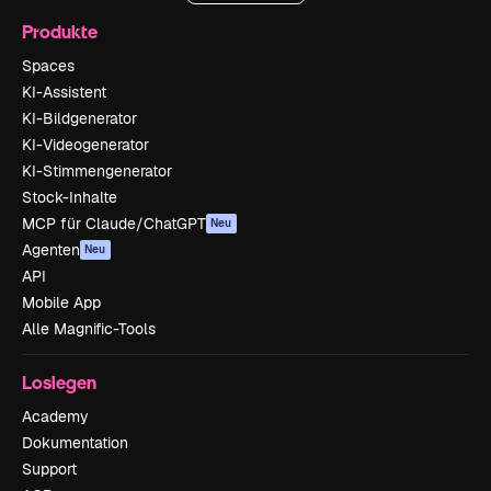
Produkte
Spaces
KI-Assistent
KI-Bildgenerator
KI-Videogenerator
KI-Stimmengenerator
Stock-Inhalte
MCP für Claude/ChatGPT
Neu
Agenten
Neu
API
Mobile App
Alle Magnific-Tools
Loslegen
Academy
Dokumentation
Support