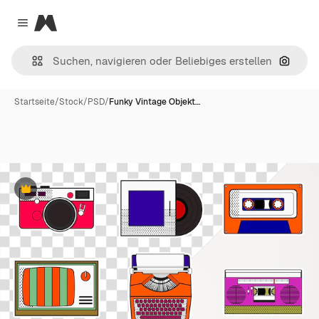
Magnific
Close menu
Nach B
Startseite
/
Stock
/
PSD
/
Funky Vintage Objekt…
Premium