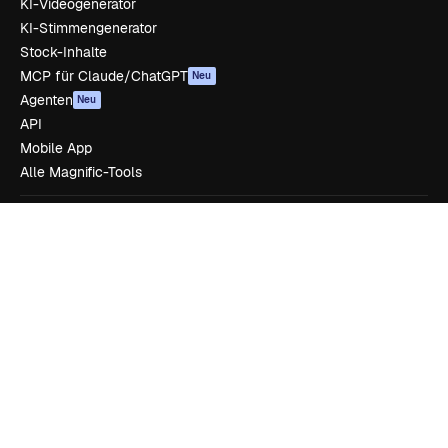
KI-Videogenerator
KI-Stimmengenerator
Stock-Inhalte
MCP für Claude/ChatGPT
Neu
Agenten
Neu
API
Mobile App
Alle Magnific-Tools
Loslegen
Academy
Dokumentation
Support
AGB
Datenschutzerklärung
Originale
Neu
Cookie-Richtlinie
Vertrauenszentrum
Partner