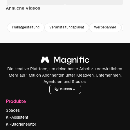
Ähnliche Videos
Premium
Premium
Premium
Premium
Plakatgestaltung
Veranstaltungsplakat
Werbebanner
Fu
Die kreative Plattform, um deine beste Arbeit zu verwirklichen.
Mehr als 1 Million Abonnenten unter Kreativen, Unternehmen,
Agenturen und Studios.
Deutsch
Produkte
Spaces
KI-Assistent
KI-Bildgenerator