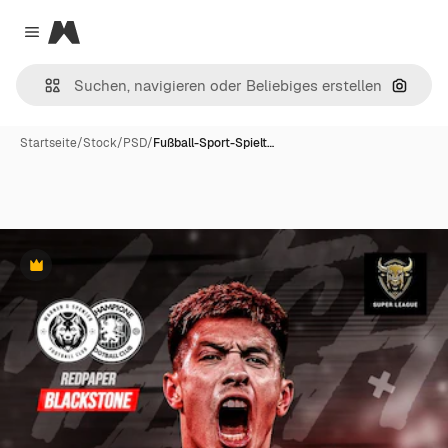
Magnific
Close menu
Nach B
Startseite
/
Stock
/
PSD
/
Fußball-Sport-Spielt…
Premium