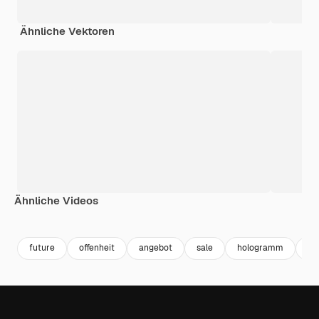
Ähnliche Vektoren
Ähnliche Videos
Premium
Premium
Premium
Premium
future
offenheit
angebot
sale
hologramm
fu