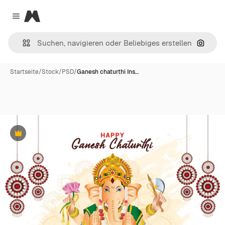
Magnific
Close menu
Nach B
Startseite
/
Stock
/
PSD
/
Ganesh chaturthi Ins…
Premium