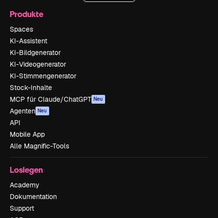
Produkte
Spaces
KI-Assistent
KI-Bildgenerator
KI-Videogenerator
KI-Stimmengenerator
Stock-Inhalte
MCP für Claude/ChatGPT
Neu
Agenten
Neu
API
Mobile App
Alle Magnific-Tools
Loslegen
Academy
Dokumentation
Support