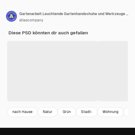
Gartenarbeit Leuchtende Gartenhandschuhe und Werkzeuge neben blühenden gelben Blumen, die zur Pflanzung bereit sind, isoliert auf weißem PNG
atlascompany
Diese PSD könnten dir auch gefallen
nach Hause
Natur
Grün
Stadt-
Wohnung
Wei