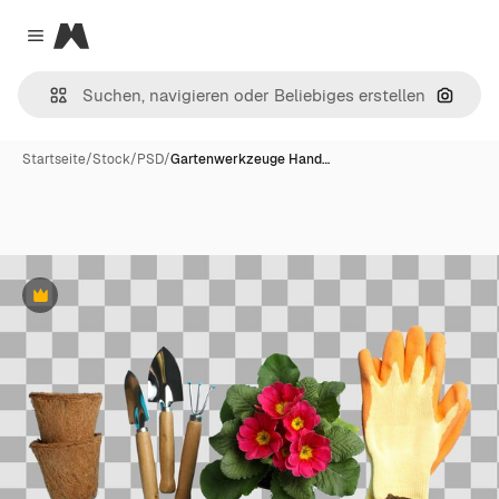
Magnific
Close menu
Nach B
Startseite
/
Stock
/
PSD
/
Gartenwerkzeuge Hand…
Premium