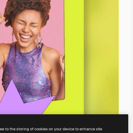
ree to the storing of cookies on your device to enhance site