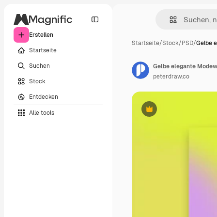
Erstellen
Startseite
/
Stock
/
PSD
/
Gelbe 
Startseite
Suchen
Gelbe elegante Modew
peterdraw.co
Stock
Entdecken
Alle tools
Premium