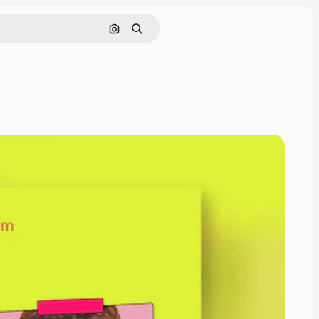
Nach Bild suchen
Suchen