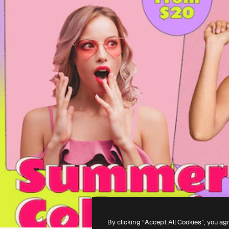
By clicking “Accept All Cookies”, you ag