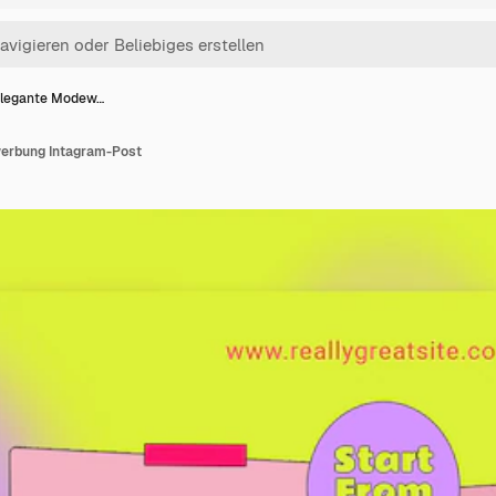
elegante Modew…
erbung Intagram-Post