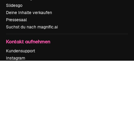
Slidesgo
Deine Inhalte verkaufen
Pressesaal
Suchst du nach magnific.ai
Kontakt aufnehmen
Kundensupport
Instagram
YouTube
LinkedIn
TikTok
Discord
X
Reddit
Copyright © 2010-
2026
Freepik Company S.L.U.
Alle Rechte vorbehalten
.