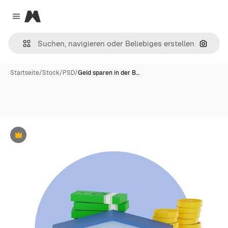
Magnific
Close menu
Nach B
Startseite
/
Stock
/
PSD
/
Geld sparen in der B…
Premium