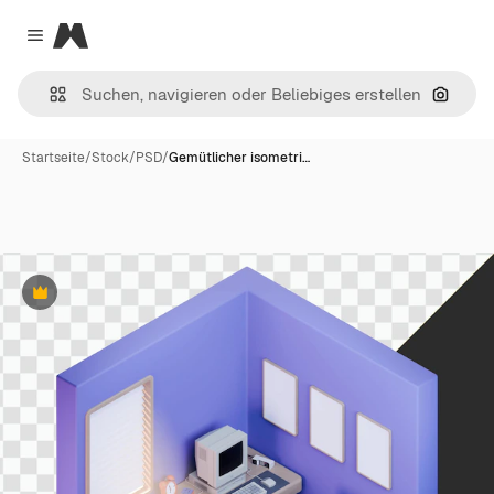
Magnific
Close menu
Nach B
Startseite
/
Stock
/
PSD
/
Gemütlicher isometri…
Premium