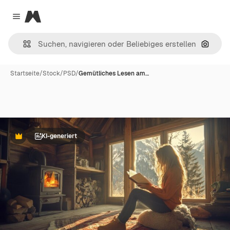
Magnific
Close menu
Nach B
Startseite
/
Stock
/
PSD
/
Gemütliches Lesen am…
KI-generiert
Premium