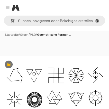
Magnific
Close menu
Nach B
Startseite
/
Stock
/
PSD
/
Geometrische Formen …
Premium