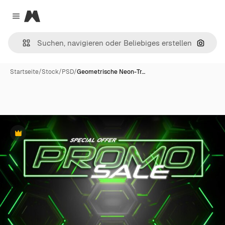
Magnific
Close menu
Nach B
Startseite
/
Stock
/
PSD
/
Geometrische Neon-Tr…
Premium