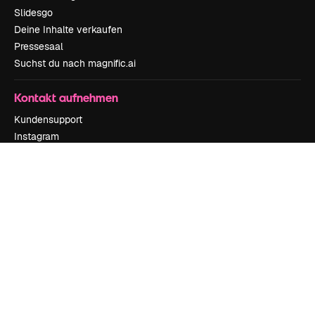
Slidesgo
Deine Inhalte verkaufen
Pressesaal
Suchst du nach magnific.ai
Kontakt aufnehmen
Kundensupport
Instagram
YouTube
LinkedIn
TikTok
Discord
X
Reddit
Copyright © 2010-
2026
Freepik Company S.L.U.
Alle Rechte vorbehalten
.