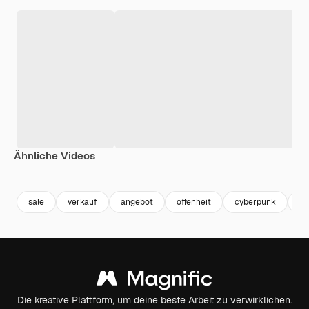
Ähnliche Videos
Premium
Premium
Generiert von KI
Premium
Premium
Generiert v
sale
verkauf
angebot
offenheit
cyberpunk
pr
Die kreative Plattform, um deine beste Arbeit zu verwirklichen.