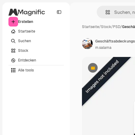
Erstellen
Startseite
/
Stock
/
PSD
/
Geschä
Startseite
Suchen
Geschäftsabdeckungsm
m.salama
Stock
Entdecken
Alle tools
Premium